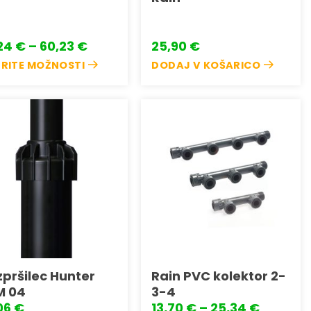
Cenovni
,24
€
–
60,23
€
25,90
€
razpon:
ERITE MOŽNOSTI
DODAJ V KOŠARICO
od
14,24 €
do
lek
60,23 €
čic.
nosti
Dodaj
Dodaj
na
na
o
seznam
seznam
rete
želja
želja
ni
lka
pršilec Hunter
Rain PVC kolektor 2-
M 04
3-4
Cenovn
06
€
13,70
€
–
25,34
€