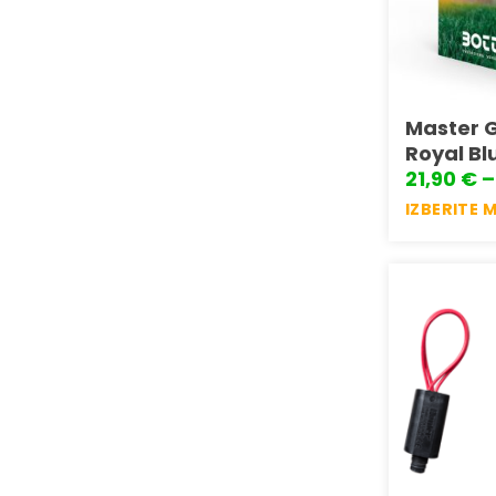
Master G
Royal Bl
21,90
€
–
IZBERITE 
Ta
izdelek
ima
več
različic.
Možnosti
lahko
izberete
na
strani
izdelka