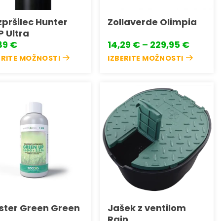
pršilec Hunter
Zollaverde Olimpia
 Ultra
Cenov
89
€
14,29
€
–
229,95
€
razpon
ERITE MOŽNOSTI
IZBERITE MOŽNOSTI
od
Ta
14,29 
do
lek
izdelek
229,95
ima
več
čic.
različic.
nosti
Možnosti
Dodaj
Dodaj
na
na
o
lahko
seznam
seznam
rete
izberete
želja
želja
na
ni
strani
lka
izdelka
ster Green Green
Jašek z ventilom
Rain