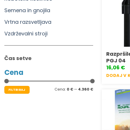
Semena in gnojila
Vrtna razsvetljava
Vzdrževalni stroji
Razpršil
Čas setve
PGJ 04
16,06
€
Cena
DODAJ V 
Min
Max
Cena:
0 €
—
4.360 €
FILTRIRAJ
cena
cena