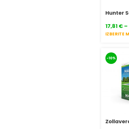
Hunter S
17,81
€
–
IZBERITE 
Ta
izdelek
ima
-10%
več
različic.
Možnosti
lahko
izberete
na
strani
izdelka
Zollaver