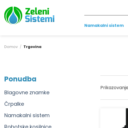
Skoči
na
vsebino
Namakalni sistem
Domov
/
Trgovina
Ponudba
Prikazovanje
Blagovne znamke
Črpalke
Namakalni sistem
Robotske kosilnice