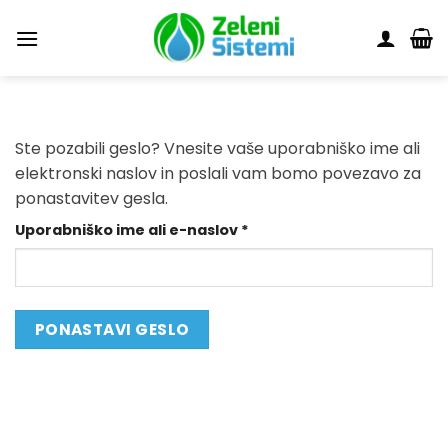
Skoči
na
vsebino
Ste pozabili geslo? Vnesite vaše uporabniško ime ali
elektronski naslov in poslali vam bomo povezavo za
ponastavitev gesla.
Zahtevano
Uporabniško ime ali e-naslov
*
PONASTAVI GESLO