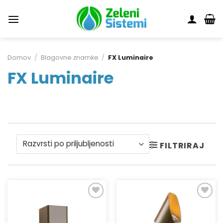
Skoči
na
vsebino
Domov
/
Blagovne znamke
/
FX Luminaire
FX Luminaire
FILTRIRAJ
Dodaj
Dodaj