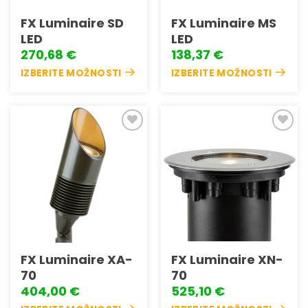
FX Luminaire SD
FX Luminaire MS
LED
LED
270,68
€
138,37
€
IZBERITE MOŽNOSTI
IZBERITE MOŽNOSTI
Ta
Ta
izdelek
izdelek
ima
ima
več
več
različic.
različic.
Možnosti
Možnosti
Dodaj
Dodaj
lahko
lahko
na
na
seznam
seznam
izberete
izberete
želja
želja
na
na
strani
strani
izdelka
izdelka
FX Luminaire XA-
FX Luminaire XN-
70
70
404,00
€
525,10
€