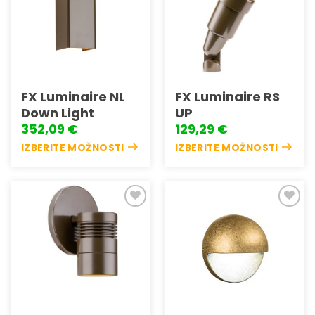
na
na
seznam
seznam
želja
želja
FX Luminaire NL
FX Luminaire RS
Down Light
UP
352,09
€
129,29
€
IZBERITE MOŽNOSTI
IZBERITE MOŽNOSTI
Ta
Ta
izdelek
izdelek
ima
ima
več
več
različic.
različic.
Možnosti
Možnosti
Dodaj
Dodaj
lahko
lahko
na
na
seznam
seznam
izberete
izberete
želja
želja
na
na
strani
strani
izdelka
izdelka