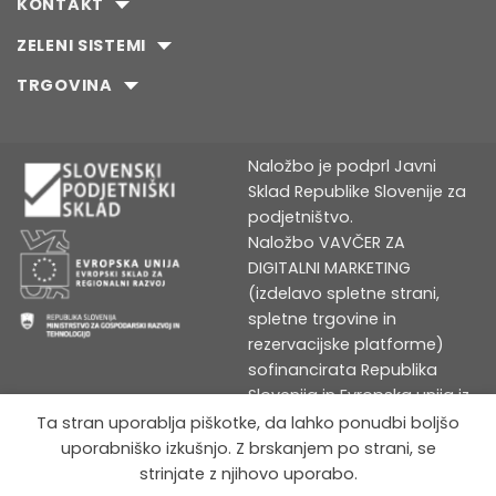
strani
strani
KONTAKT
izdelka
izdelka
ZELENI SISTEMI
TRGOVINA
Naložbo je podprl Javni
Sklad Republike Slovenije za
podjetništvo.
Naložbo VAVČER ZA
DIGITALNI MARKETING
(izdelavo spletne strani,
spletne trgovine in
rezervacijske platforme)
sofinancirata Republika
Slovenija in Evropska unija iz
Evropskega sklada za
Ta stran uporablja piškotke, da lahko ponudbi boljšo
regionalni razvoj
uporabniško izkušnjo. Z brskanjem po strani, se
strinjate z njihovo uporabo.