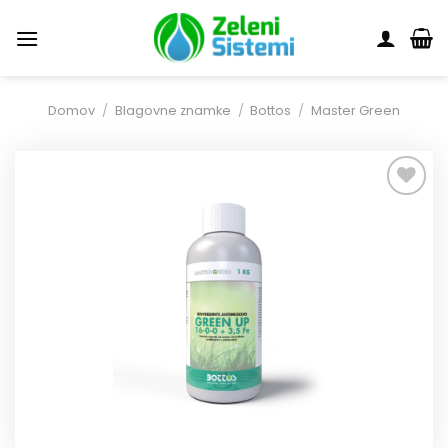
Skoči
na
vsebino
Domov
/
Blagovne znamke
/
Bottos
/
Master Green
Dodaj
na
seznam
želja