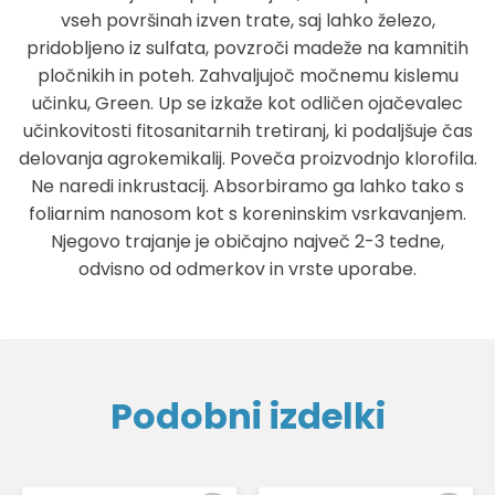
vseh površinah izven trate, saj lahko železo,
pridobljeno iz sulfata, povzroči madeže na kamnitih
pločnikih in poteh. Zahvaljujoč močnemu kislemu
učinku, Green. Up se izkaže kot odličen ojačevalec
učinkovitosti fitosanitarnih tretiranj, ki podaljšuje čas
delovanja agrokemikalij. Poveča proizvodnjo klorofila.
Ne naredi inkrustacij. Absorbiramo ga lahko tako s
foliarnim nanosom kot s koreninskim vsrkavanjem.
Njegovo trajanje je običajno največ 2-3 tedne,
odvisno od odmerkov in vrste uporabe.
Podobni izdelki