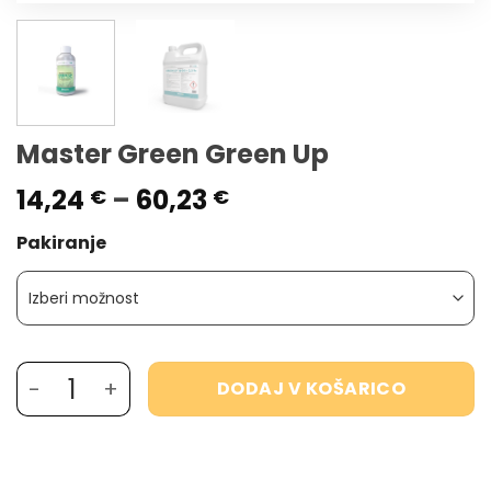
Master Green Green Up
Cenovni
14,24
–
60,23
€
€
razpon:
Pakiranje
od
14,24 €
do
60,23 €
Master Green Green Up količina
DODAJ V KOŠARICO