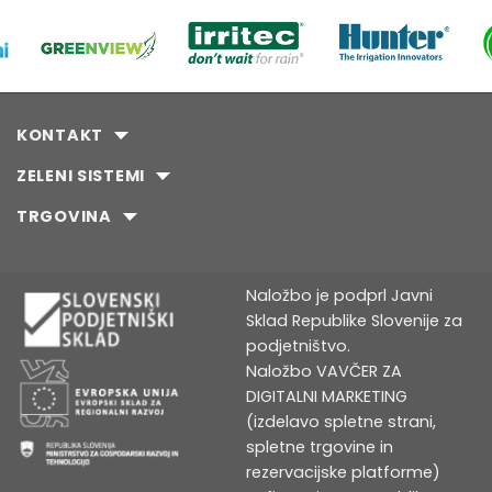
Možnosti
Možnosti
lahko
lahko
izberete
izberete
na
na
strani
strani
izdelka
izdelka
KONTAKT
ZELENI SISTEMI
TRGOVINA
Naložbo je podprl Javni
Sklad Republike Slovenije za
podjetništvo.
Naložbo VAVČER ZA
DIGITALNI MARKETING
(izdelavo spletne strani,
spletne trgovine in
rezervacijske platforme)