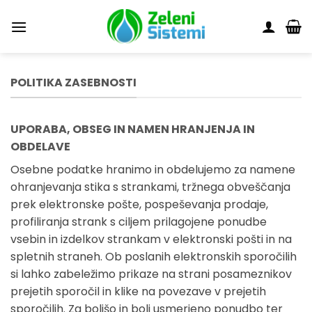
Skoči
na
vsebino
POLITIKA ZASEBNOSTI
UPORABA, OBSEG IN NAMEN HRANJENJA IN
OBDELAVE
Osebne podatke hranimo in obdelujemo za namene
ohranjevanja stika s strankami, tržnega obveščanja
prek elektronske pošte, pospeševanja prodaje,
profiliranja strank s ciljem prilagojene ponudbe
vsebin in izdelkov strankam v elektronski pošti in na
spletnih straneh. Ob poslanih elektronskih sporočilih
si lahko zabeležimo prikaze na strani posameznikov
prejetih sporočil in klike na povezave v prejetih
sporočilih. Za boljšo in bolj usmerjeno ponudbo ter