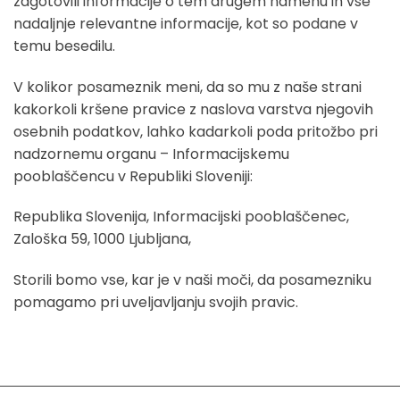
zagotovili informacije o tem drugem namenu in vse
nadaljnje relevantne informacije, kot so podane v
temu besedilu.
V kolikor posameznik meni, da so mu z naše strani
kakorkoli kršene pravice z naslova varstva njegovih
osebnih podatkov, lahko kadarkoli poda pritožbo pri
nadzornemu organu – Informacijskemu
pooblaščencu v Republiki Sloveniji:
Republika Slovenija, Informacijski pooblaščenec,
Zaloška 59, 1000 Ljubljana,
Storili bomo vse, kar je v naši moči, da posamezniku
pomagamo pri uveljavljanju svojih pravic.