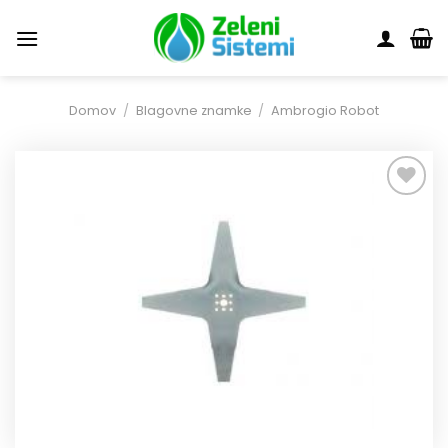
Skoči
na
vsebino
Domov
/
Blagovne znamke
/
Ambrogio Robot
Dodaj
na
seznam
želja