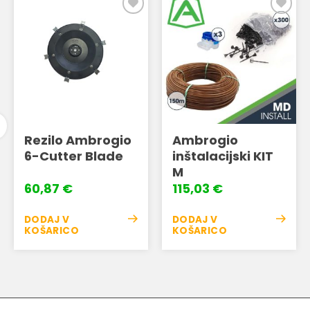
Dodaj
Dodaj
na
na
seznam
seznam
želja
želja
Rezilo Ambrogio
Ambrogio
6-Cutter Blade
inštalacijski KIT
M
60,87
€
115,03
€
DODAJ V
DODAJ V
KOŠARICO
KOŠARICO